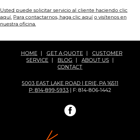
Usted puede solicitar servicio al cliente haciendo clic
aquí.
Para contactarnos, haga clic aquí
o visítenos en
nuestra oficina.
HOME
|
GET A QUOTE
|
CUSTOMER
SERVICE
|
BLOG
|
ABOUT US
|
CONTACT
5003 EAST LAKE ROAD | ERIE, PA 16511
P: 814-899-5933
| F: 814-806-1442